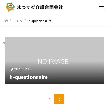
ブログ
h-questionnaire
ホーム
2024.12.15
h-questionnaire
1
2